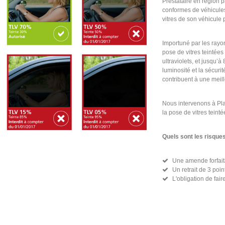
Prestataire en région p
conformes de véhicules s
vitres de son véhicule
Importuné par les rayon
pose de vitres teintée
ultraviolets, et jusqu’
luminosité et la sécurit
contribuent à une meill
Nous intervenons à Pla
la pose de vitres teinté
Quels sont les risque
Une amende forfait
Un retrait de 3 poi
L'obligation de fair