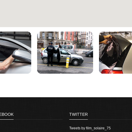
EBOOK
TWITTER
Tweets by film_solaire_75