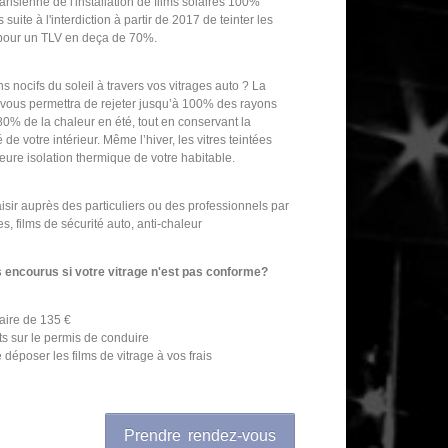
arisienne de l'installation de films solaires 100%
uite à l'interdiction à partir de 2017 de teinter les
 pour un TLV en deça de 70%.
s nocifs du soleil à travers vos vitrages auto ? La
s vous permettra de rejeter jusqu’à 100% des rayons
à 80% de la chaleur en été, tout en conservant la
é de votre intérieur. Même l’hiver, les vitres teintées
eure isolation thermique de votre habitable.
isir auprès des particuliers ou des professionnels par
es, films de sécurité auto, anti-chaleur
s encourus si votre vitrage n'est pas conforme?
aire de 135 €
nts sur le permis de conduire
e déposer les films de vitrage à vos frais
Prendre rendez-vous