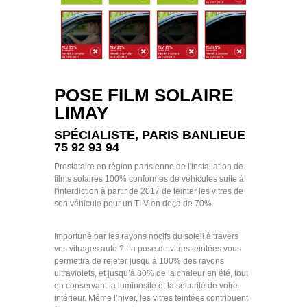
POSE FILM SOLAIRE
LIMAY
SPÉCIALISTE, PARIS BANLIEUE
75 92 93 94
Prestataire en région parisienne de l'installation de
films solaires 100% conformes de véhicules suite à
l'interdiction à partir de 2017 de teinter les vitres de
son véhicule pour un TLV en deça de 70%.
Importuné par les rayons nocifs du soleil à travers
vos vitrages auto ? La pose de vitres teintées vous
permettra de rejeter jusqu’à 100% des rayons
ultraviolets, et jusqu’à 80% de la chaleur en été, tout
en conservant la luminosité et la sécurité de votre
intérieur. Même l’hiver, les vitres teintées contribuent