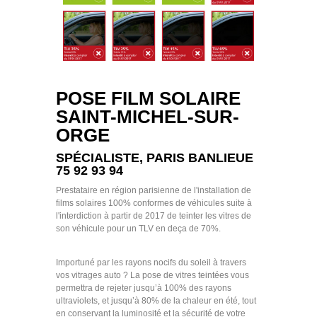
POSE FILM SOLAIRE
SAINT-MICHEL-SUR-
ORGE
SPÉCIALISTE, PARIS BANLIEUE
75 92 93 94
Prestataire en région parisienne de l'installation de
films solaires 100% conformes de véhicules suite à
l'interdiction à partir de 2017 de teinter les vitres de
son véhicule pour un TLV en deça de 70%.
Importuné par les rayons nocifs du soleil à travers
vos vitrages auto ? La pose de vitres teintées vous
permettra de rejeter jusqu’à 100% des rayons
ultraviolets, et jusqu’à 80% de la chaleur en été, tout
en conservant la luminosité et la sécurité de votre