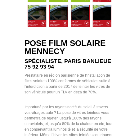
POSE FILM SOLAIRE
MENNECY
SPÉCIALISTE, PARIS BANLIEUE
75 92 93 94
Prestataire en région parisienne de l'installation de
films solaires 100% conformes de véhicules suite à
l'interdiction à partir de 2017 de teinter les vitres de
son véhicule pour un TLV en deça de 70%.
Importuné par les rayons nocifs du soleil à travers
vos vitrages auto ? La pose de vitres teintées vous
permettra de rejeter jusqu’à 100% des rayons
ultraviolets, et jusqu’à 80% de la chaleur en été, tout
en conservant la luminosité et la sécurité de votre
intérieur. Même l’hiver, les vitres teintées contribuent