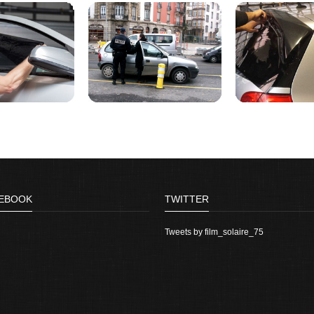
EBOOK
TWITTER
Tweets by film_solaire_75