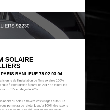
LIERS 92230
M SOLAIRE
LLIERS
 PARIS BANLIEUE 75 92 93 94
arisienne de l'installation de films solaires 100%
uite à l'interdiction à partir de 2017 de teinter les
 pour un TLV en deça de 70%.
s nocifs du soleil à travers vos vitrages auto ? La
s vous permettra de rejeter jusqu’à 100% des rayons