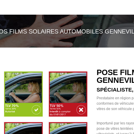
VOS FILMS SOLAIRES AUTOMOBILES GENNEVIL
POSE FIL
GENNEVI
SPÉCIALISTE,
Prestataire en région p
conformes de véhicules s
vitres de son véhicule
Importuné par les rayon
pose de vitres teintée