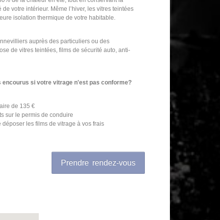
à 80% de la chaleur en été, tout en conservant la
é de votre intérieur. Même l’hiver, les vitres teintées
eure isolation thermique de votre habitable.
nevilliers auprès des particuliers ou des
se de vitres teintées, films de sécurité auto, anti-
s encourus si votre vitrage n'est pas conforme?
aire de 135 €
nts sur le permis de conduire
e déposer les films de vitrage à vos frais
Prendre rendez-vous