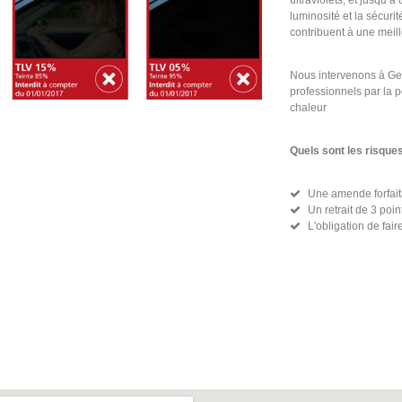
ultraviolets, et jusqu’
luminosité et la sécurit
contribuent à une meill
Nous intervenons à Gen
professionnels par la po
chaleur
Quels sont les risque
Une amende forfait
Un retrait de 3 poi
L'obligation de fair