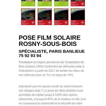
POSE FILM SOLAIRE
ROSNY-SOUS-BOIS
SPÉCIALISTE, PARIS BANLIEUE
75 92 93 94
Prestataire en région parisienne de l'installation de
films solaires 100% conformes de véhicules suite à
l'interdiction à partir de 2017 de teinter les vitres de
son véhicule pour un TLV en deça de 70%.
Importuné par les rayons nocifs du soleil à travers
vos vitrages auto ? La pose de vitres teintées vous
permettra de rejeter jusqu’à 100% des rayons
ultraviolets, et jusqu’à 80% de la chaleur en été, tout
en conservant la luminosité et la sécurité de votre