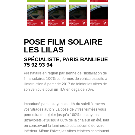
POSE FILM SOLAIRE
LES LILAS
SPÉCIALISTE, PARIS BANLIEUE
75 92 93 94
Prestataire en région parisienne de l'installation de
films solaires 100% conformes de véhicules suite à
l'interdiction à partir de 2017 de teinter les vitres de
son véhicule pour un TLV en deça de 70%.
Importuné par les rayons nocifs du soleil à travers
vos vitrages auto ? La pose de vitres teintées vous
permettra de rejeter jusqu’à 100% des rayons
ultraviolets, et jusqu’à 80% de la chaleur en été, tout
en conservant la luminosité et la sécurité de votre
intérieur. Même l’hiver, les vitres teintées contribuent