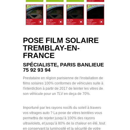
POSE FILM SOLAIRE
TREMBLAY-EN-
FRANCE
SPÉCIALISTE, PARIS BANLIEUE
75 92 93 94
Prestataire en région parisienne de l'installation de
films solaires 100% conformes de véhicules suite à
l'interdiction à partir de 2017 de teinter les vitres de
son véhicule pour un TLV en deça de 70%.
Importuné par les rayons nocifs du soleil à travers
vos vitrages auto ? La pose de vitres teintées vous
permettra de rejeter jusqu’à 100% des rayons
ultraviolets, et jusqu’à 80% de la chaleur en été, tout
en conservant la luminosité et la sécurité de votre