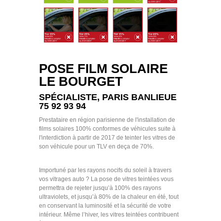
POSE FILM SOLAIRE
LE BOURGET
SPÉCIALISTE, PARIS BANLIEUE
75 92 93 94
Prestataire en région parisienne de l'installation de
films solaires 100% conformes de véhicules suite à
l'interdiction à partir de 2017 de teinter les vitres de
son véhicule pour un TLV en deça de 70%.
Importuné par les rayons nocifs du soleil à travers
vos vitrages auto ? La pose de vitres teintées vous
permettra de rejeter jusqu’à 100% des rayons
ultraviolets, et jusqu’à 80% de la chaleur en été, tout
en conservant la luminosité et la sécurité de votre
intérieur. Même l’hiver, les vitres teintées contribuent