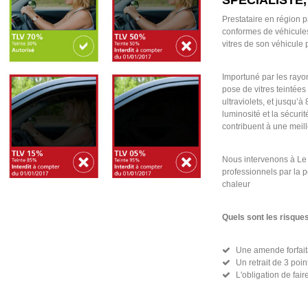
SPÉCIALISTE,
Prestataire en région p
conformes de véhicules s
vitres de son véhicule
Importuné par les rayon
pose de vitres teintée
ultraviolets, et jusqu’
luminosité et la sécurit
contribuent à une meill
Nous intervenons à Le 
professionnels par la po
chaleur
Quels sont les risque
Une amende forfait
Un retrait de 3 poi
L'obligation de fair