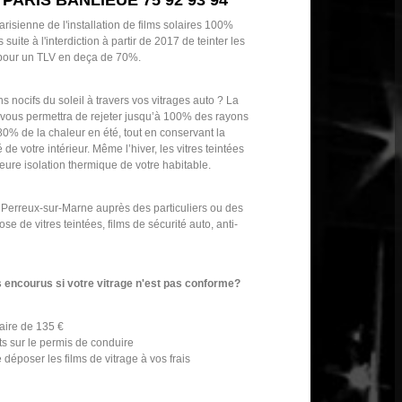
 PARIS BANLIEUE 75 92 93 94
arisienne de l'installation de films solaires 100%
uite à l'interdiction à partir de 2017 de teinter les
 pour un TLV en deça de 70%.
s nocifs du soleil à travers vos vitrages auto ? La
s vous permettra de rejeter jusqu’à 100% des rayons
à 80% de la chaleur en été, tout en conservant la
é de votre intérieur. Même l’hiver, les vitres teintées
eure isolation thermique de votre habitable.
Perreux-sur-Marne auprès des particuliers ou des
se de vitres teintées, films de sécurité auto, anti-
s encourus si votre vitrage n'est pas conforme?
aire de 135 €
nts sur le permis de conduire
e déposer les films de vitrage à vos frais